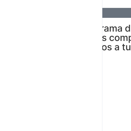
Conoce el programa de
de Gatea, el más comp
te lo mandaremos a tu