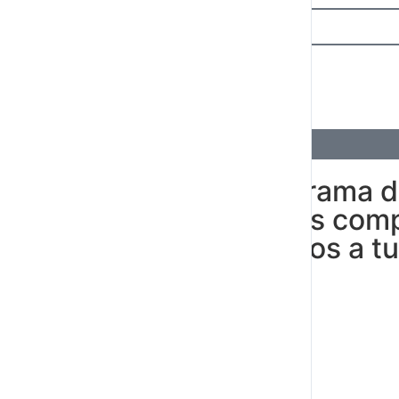
Conoce el programa de
de Gatea, el más comp
te lo mandaremos a tu